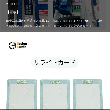
2023.12.9
【看板】
藤巻耳鼻咽喉科医院様より看板のご依頼を頂きました&#x1f60a;こちらは
外側窓部分、袖看板、院内サイン、カッティングと対応させて頂…