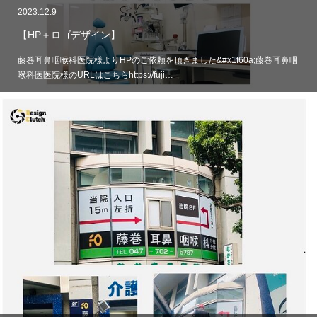
2023.12.9
【HP＋ロゴデザイン】
藤巻耳鼻咽喉科医院様よりHPのご依頼を頂きました&#x1f60a;藤巻耳鼻咽
喉科医医院様のURLはこちらhttps://fuji…