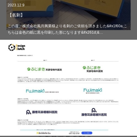
2023.12.9
【名刺】
この度、株式会社風月興業様より名刺のご依頼を頂きました&#x1f60a;こ
ちらは金色の紙に黒を印刷した形になります&#x261d;&…