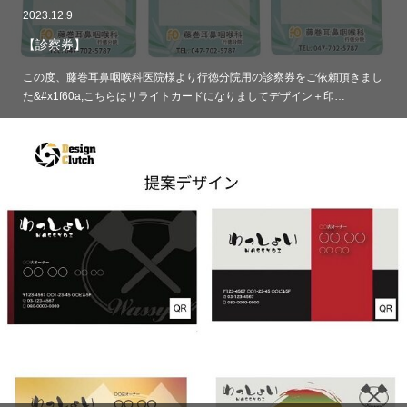
2023.12.9
【診察券】
この度、藤巻耳鼻咽喉科医院様より行徳分院用の診察券をご依頼頂きまし
た&#x1f60a;こちらはリライトカードになりましてデザイン＋印…