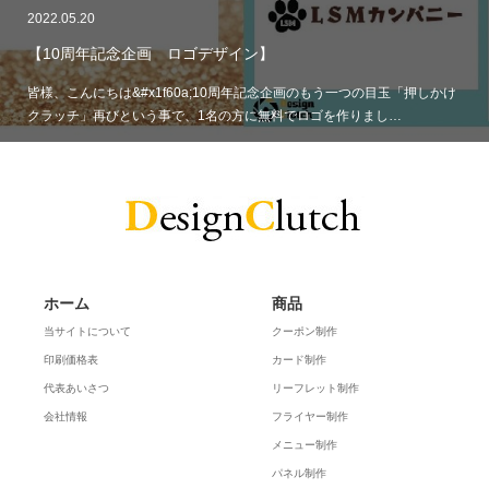
2022.05.20
【10周年記念企画 ロゴデザイン】
皆様、こんにちは&#x1f60a;10周年記念企画のもう一つの目玉「押しかけ
クラッチ」再びという事で、1名の方に無料でロゴを作りまし…
ホーム
商品
当サイトについて
クーポン制作
印刷価格表
カード制作
代表あいさつ
リーフレット制作
会社情報
フライヤー制作
メニュー制作
パネル制作