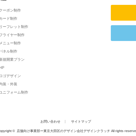
クーポン制作
カード制作
リーフレット制作
フライヤー制作
メニュー制作
パネル制作
新規開業プラン
HP
ロゴデザイン
内装・外装
ユニフォーム制作
お問い合わせ
サイトマップ
opyright ©
店舗向け事業部ー東京大田区のデザイン会社デザインクラッチ
All rights reserve