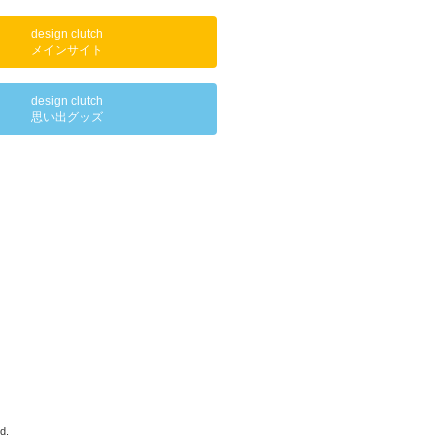
design clutch
メインサイト
design clutch
思い出グッズ
d.