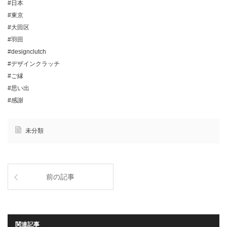
#日本
#東京
#大田区
#羽田
#designclutch
#デザインクラッチ
#ご縁
#思い出
#感謝
未分類
前の記事
関連記事