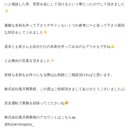
いと相談した所、背景を金にして頂けるという事だったのでして頂きました
素敵な名刺を作って下さりデザインもいくつか参考に〜と送って下さり親切
な対応をしてくれました
是非とも皆さんも自分だけの名刺を作ってみるのもアリかもですね
とお褒めの言葉を頂きました
皆様も名刺をお作りになる際はお気軽にご相談頂ければと思います。
株式会社風月興業様、この度はご依頼頂きましてありがとうございました
安全運転で業務を頑張ってくださいね
株式会社風月興業様のアカウントはこちら
@fuzuki.kougyou_