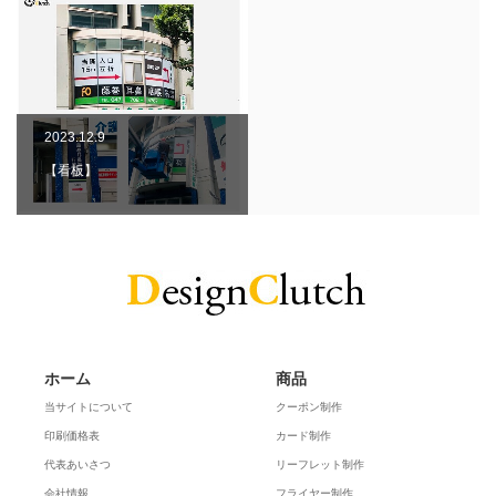
2023.12.9
【看板】
ホーム
商品
当サイトについて
クーポン制作
印刷価格表
カード制作
代表あいさつ
リーフレット制作
会社情報
フライヤー制作