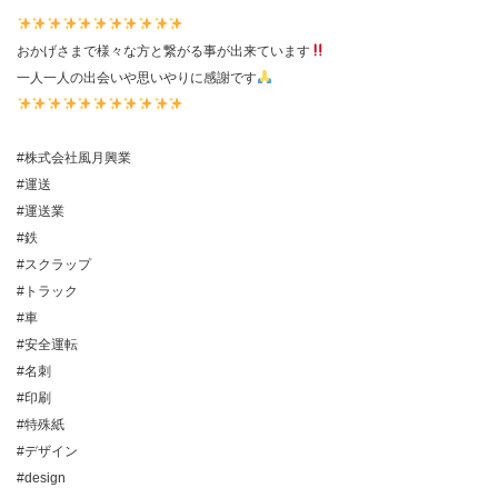
おかげさまで様々な方と繋がる事が出来ています
一人一人の出会いや思いやりに感謝です
#株式会社風月興業
#運送
#運送業
#鉄
#スクラップ
#トラック
#車
#安全運転
#名刺
#印刷
#特殊紙
#デザイン
#design